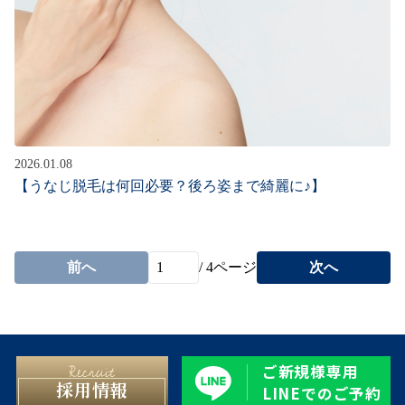
2026.01.08
【うなじ脱毛は何回必要？後ろ姿まで綺麗に♪】
前へ
/
4
ページ
次へ
ご新規様専用
採用情報
LINEでのご予約